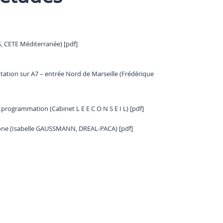
, CETE Méditerranée) [pdf]
tation sur A7 – entrée Nord de Marseille (Frédérique
 programmation (Cabinet L E E C O N S E I L) [pdf]
ône (Isabelle GAUSSMANN, DREAL-PACA) [pdf]