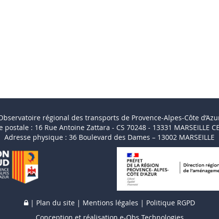
Observatoire régional des transports de Provence-Alpes-Côte d’Azu
e postale : 16 Rue Antoine Zattara - CS 70248 - 13331 MARSEILLE C
Adresse physique : 36 Boulevard des Dames – 13002 MARSEILLE
|
Plan du site
|
Mentions légales
|
Politique RGPD
Conception et réalisation
e-Obs Technologies