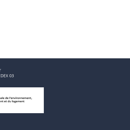
r
EDEX 03