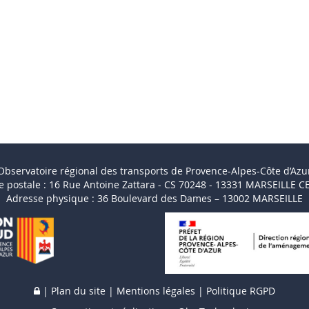
Observatoire régional des transports de Provence-Alpes-Côte d’Azu
e postale : 16 Rue Antoine Zattara - CS 70248 - 13331 MARSEILLE C
Adresse physique : 36 Boulevard des Dames – 13002 MARSEILLE
|
Plan du site
|
Mentions légales
|
Politique RGPD