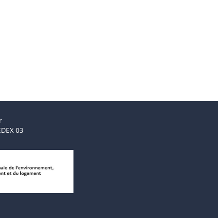
r
EDEX 03