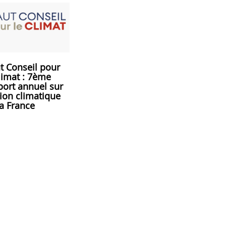
t Conseil pour
limat : 7ème
port annuel sur
tion climatique
la France