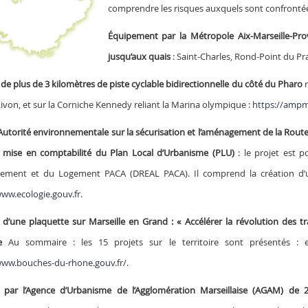
comprendre les risques auxquels sont confrontées l
Équipement par la Métropole Aix-Marseille-Pr
jusqu’aux quais
: Saint-Charles, Rond-Point du Pra
de plus de 3 kilomètres de piste cyclable bidirectionnelle du côté du Pharo
r
ivon, et sur la Corniche Kennedy reliant la Marina olympique :
https://ampm
l’Autorité environnementale sur la sécurisation et l’aménagement de la Rou
a mise en comptabilité du Plan Local d’Urbanisme (PLU)
: le projet est p
gement et du Logement PACA (DREAL PACA). Il comprend la création d
www.ecologie.gouv.fr
.
 d’une plaquette sur Marseille en Grand : « Accélérer la révolution des t
e
Au sommaire : les 15 projets sur le territoire sont présentés : e
www.bouches-du-rhone.gouv.fr/
.
 par l’Agence d’Urbanisme de l’Agglomération Marseillaise (AGAM) de 2