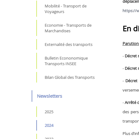
déplace
Mobilité - Transport de
https://
Voyageurs
Economie - Transports de
En di
Marchandises
Parution
Externalité des transports
-
Décret 
Bulletin Econonomique
Transports INSEE
-
Décret 
Bilan Global des Transports
-
Décret
versement
Newsletters
-
Arrêté 
2025
des pers
transport
2024
Plus d’in
2023