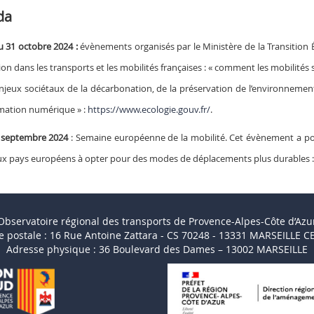
da
u 31 octobre 2024 :
évènements organisés par le Ministère de la Transition É
ion dans les transports et les mobilités françaises : « comment les mobilit
jeux sociétaux de la décarbonation, de la préservation de l’environnement, de
mation numérique » :
https://www.ecologie.gouv.fr/
.
 septembre 2024
: Semaine européenne de la mobilité. Cet évènement a pour o
 pays européens à opter pour des modes de déplacements plus durables 
Observatoire régional des transports de Provence-Alpes-Côte d’Azu
e postale : 16 Rue Antoine Zattara - CS 70248 - 13331 MARSEILLE C
Adresse physique : 36 Boulevard des Dames – 13002 MARSEILLE