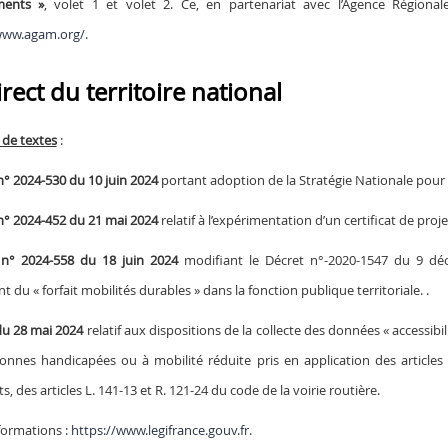
ments »
, volet 1 et volet 2. Ce, en partenariat avec l’Agence Régiona
www.agam.org/
.
rect du territoire national
 de textes
:
n° 2024-530 du 10 juin 2024
portant adoption de la Stratégie Nationale pour la
n° 2024-452 du 21 mai 2024
relatif à l’expérimentation d’un certificat de proje
 n° 2024-558 du 18 juin 2024
modifiant le Décret n°-2020-1547 du 9 déc
 du « forfait mobilités durables » dans la fonction publique territoriale. .
du 28 mai 2024
relatif aux dispositions de la collecte des données « accessibi
onnes handicapées ou à mobilité réduite pris en application des articles 
s, des articles L. 141-13 et R. 121-24 du code de la voirie routière.
formations :
https://www.legifrance.gouv.fr
.