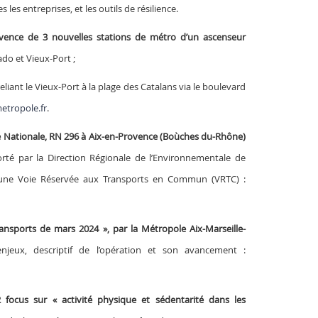
es entreprises, et les outils de résilience.
ovence de 3 nouvelles stations de métro d’un ascenseur
do et Vieux-Port ;
eliant le Vieux-Port à la plage des Catalans via le boulevard
etropole.fr
.
te Nationale, RN 296 à Aix-en-Provence (Boùches du-Rhône)
orté par la Direction Régionale de l’Environnementale de
’une Voie Réservée aux Transports en Commun (VRTC) :
ransports de mars 2024 », par la Métropole Aix-Marseille-
njeux, descriptif de l’opération et son avancement :
 focus sur « activité physique et sédentarité dans les