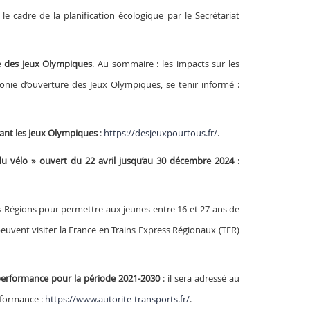
le cadre de la planification écologique par le Secrétariat
re des Jeux Olympiques
. Au sommaire : les impacts sur les
onie d’ouverture des Jeux Olympiques, se tenir informé :
dant les Jeux Olympiques
:
https://desjeuxpourtous.fr/
.
du vélo » ouvert du 22 avril jusqu’au 30 décembre 2024
:
 les Régions pour permettre aux jeunes entre 16 et 27 ans de
 peuvent visiter la France en Trains Express Régionaux (TER)
e performance pour la période 2021-2030
: il sera adressé au
rformance :
https://www.autorite-transports.fr/
.