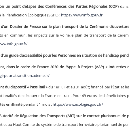
ion un point d’étapes des Conférences des Parties Régionales (COP)
dans 
 la Planification Écologique (SGPE) :
https://www.info.gouv.fr
.
 d’un Dossier de Presse sur le plan transport de la Cérémonie d’ouvertu
ts en commun, les impacts sur la voirie,le plan de transport de la Cérém
www.info.gouv.fr/
.
 d’un guide d’accessibilité pour les Personnes en situation de handicap pen
t, dans le cadre de France 2030 de l’Appel à Projets (AAP) « Industries 
girpourlatransition.ademe.fr/
t du dispositif « Pass Rail »
du 1er juillet au 31 août; financé par l’État et
tionalités de découvrir la France en train. Pour 49 euros, les bénéficiaires
ités en illimité pendant 1 mois :
https://www.ecologie.gouv.fr/
l’Autorité de Régulation des Transports (ART) sur le contrat pluriannuel d
t et au Haut Comité du système de transport ferroviaire pluriannuel de pe