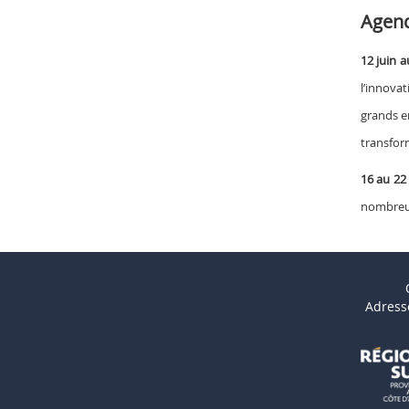
Agen
12 juin a
l’innovat
grands en
transfor
16 au 22
nombreux
Adress